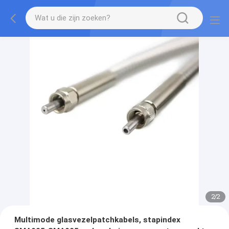
2
/
2
Multimode glasvezelpatchkabels, stapindex