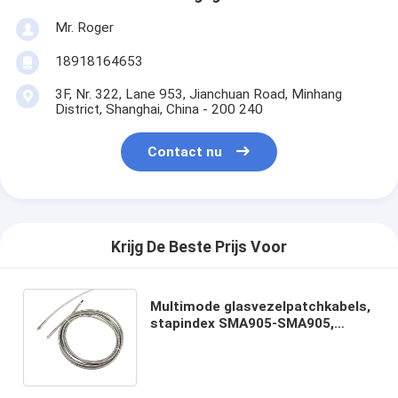
Mr. Roger
18918164653
3F, Nr. 322, Lane 953, Jianchuan Road, Minhang
District, Shanghai, China - 200 240
Contact nu
Krijg De Beste Prijs Voor
Multimode glasvezelpatchkabels,
stapindex SMA905-SMA905,
scheurbuizen, op maat gemaakte
patchkabels