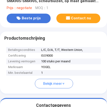
SMA905-SMA905, scheurbuizen, op maat gemaakte
patchkabels
Prijs：negotiate
MOQ：1
Beste prijs
Contact nu
Productomschrijving
Betalingscondities
L/C, D/A, T/T, Western Union,
Certificering
ISO9000
Levering vermogen
100 stuks per maand
Merknaam
YOGEL
Min. bestelaantal
1
Bekijk meer
Contactgegevens