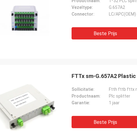
Productnaam:
1*32 PLC split
Vezeltype:
G.657A2
Connector:
LC/APC(OEM)
Beste Prijs
FTTx sm-G.657A2 Plastic 
Sollicitatie:
Ftth fttb fttx
Productnaam:
Plc splitter
Garantie:
1 jaar
Beste Prijs