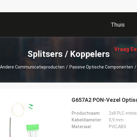
Thuis
Vraag Ee
Splitsers / Koppelers
Andere Communicatieproducten
/
Passive Optische Componenten
/
G657A2 PON-Vezel Optisch
Productnaam:
2x8 PLC-minisp
Kabeldiameter:
0,9 mm
Materiaal:
PVC;ABS