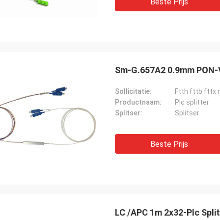
Beste Prijs
reageren snel.
Sm-G.657A2 0.9mm PON-Ve
Sollicitatie:
Ftth fttb fttx
Productnaam:
Plc splitter
Splitser:
Splitser
Beste Prijs
LC /APC 1m 2x32-Plc Spli