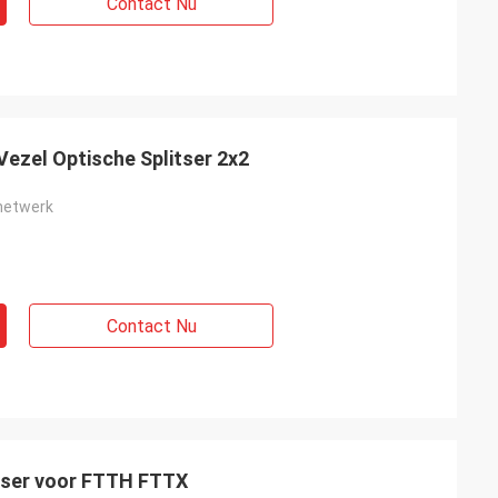
Contact Nu
zel Optische Splitser 2x2
 netwerk
Contact Nu
tser voor FTTH FTTX