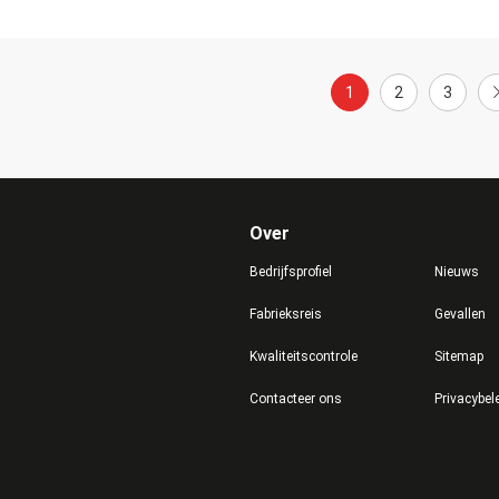
1
2
3
Over
Bedrijfsprofiel
Nieuws
Fabrieksreis
Gevallen
Kwaliteitscontrole
Sitemap
Contacteer ons
Privacybel