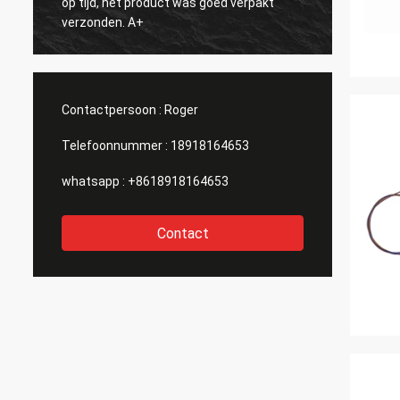
op tijd, het product was goed verpakt
verzonden. A+
Contactpersoon :
Roger
Telefoonnummer :
18918164653
whatsapp :
+8618918164653
Contact