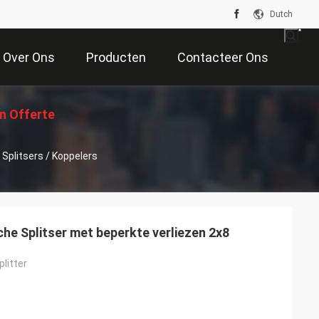
Dutch
Over Ons
Producten
Contacteer Ons
n Offerte
Splitsers / Koppelers
Aan
e Splitser met beperkte verliezen 2x8
litter