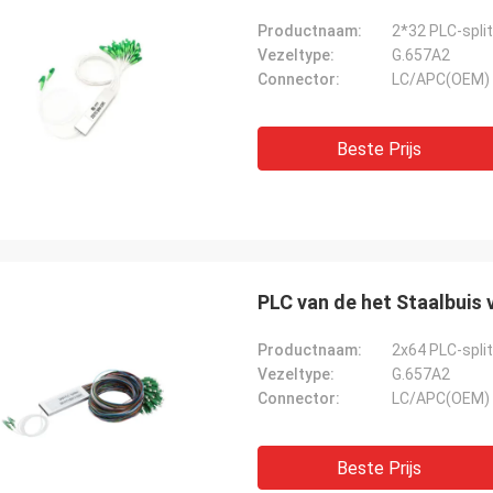
Productnaam:
2*32 PLC-split
Vezeltype:
G.657A2
Connector:
LC/APC(OEM)
Beste Prijs
PLC van de het Staalbuis
Productnaam:
2x64 PLC-split
Vezeltype:
G.657A2
Connector:
LC/APC(OEM)
Beste Prijs