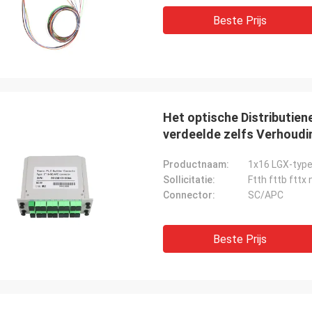
Beste Prijs
Het optische Distributie
verdeelde zelfs Verhoudi
Productnaam:
1x16 LGX-type
Sollicitatie:
Ftth fttb fttx
Connector:
SC/APC
Beste Prijs