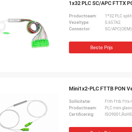
1x32 PLC SC/APC FTTX PO
Productnaam:
1*32 PLC split
Vezeltype:
G.657A2
Connector:
SC/APC(OEM)
Beste Prijs
Mini1x2-PLC FTTB PON Vez
Sollicitatie:
Ftth fttb fttx
Productnaam:
PLC mini glasv
rhode alain,Fr
Certificering:
ISO9001,RoHS
y Shapotkin, Russische Federatie
Het is erg prettig om m
n orde
professionals te werken.