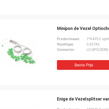
Minipon de Vezel Optisch
Productnaam:
1*64 PLC-split
Vezeltype:
G.657A2
Connector:
LC/APC(OEM)
Beste Prijs
Enige de Vezelsplitser v