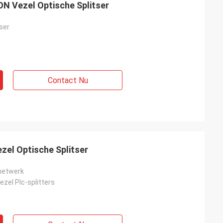
N Vezel Optische Splitser
ser
Contact Nu
el Optische Splitser
 netwerk
ezel Plc-splitters
ankrijk
et echte
 Ze zijn attent en