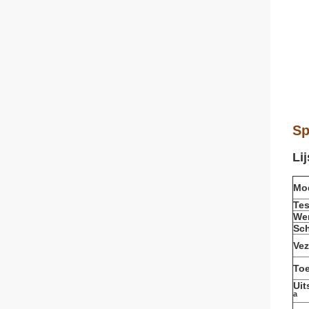
Sp
Lij
Mo
Tes
Wer
Sch
Vez
Toe
Uit
a