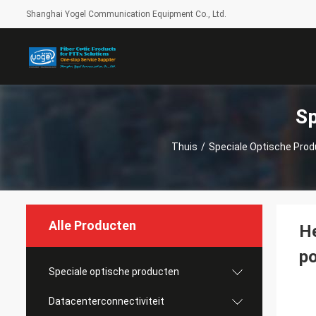
Shanghai Yogel Communication Equipment Co., Ltd.
Sp
Thuis
/
Speciale Optische Pro
Alle Producten
He
po
Speciale optische producten
Datacenterconnectiviteit