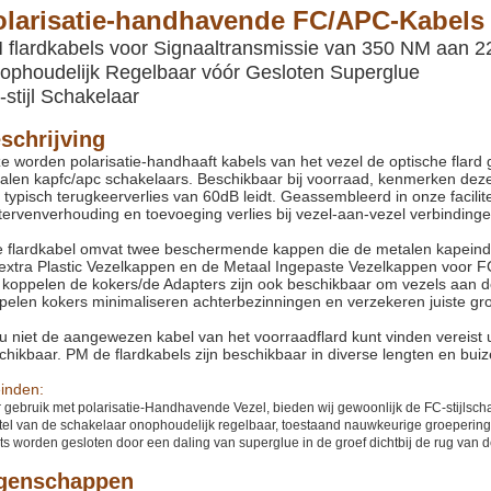
olarisatie-handhavende FC/APC-Kabels v
 flardkabels voor Signaaltransmissie van 350 NM aan 
ophoudelijk Regelbaar vóór Gesloten Superglue
stijl Schakelaar
schrijving
e worden polarisatie-handhaaft kabels van het vezel de optische flard 
alen kapfc/apc schakelaars. Beschikbaar bij voorraad, kenmerken deze 
 typisch terugkeerverlies van 60dB leidt. Geassembleerd in onze facilite
stervenverhouding en toevoeging verlies bij vezel-aan-vezel verbinding
e flardkabel omvat twee beschermende kappen die de metalen kapein
extra Plastic Vezelkappen en de Metaal Ingepaste Vezelkappen voor F
 koppelen de kokers/de Adapters zijn ook beschikbaar om vezels aan d
pelen kokers minimaliseren achterbezinningen en verzekeren juiste gr
 u niet de aangewezen kabel van het voorraadflard kunt vinden vereist 
chikbaar. PM de flardkabels zijn beschikbaar in diverse lengten en buiz
einden:
 gebruik met polarisatie-Handhavende Vezel, bieden wij gewoonlijk de FC-stijlscha
tel van de schakelaar onophoudelijk regelbaar, toestaand nauwkeurige groepering m
ts worden gesloten door een daling van superglue in de groef dichtbij de rug van 
genschappen