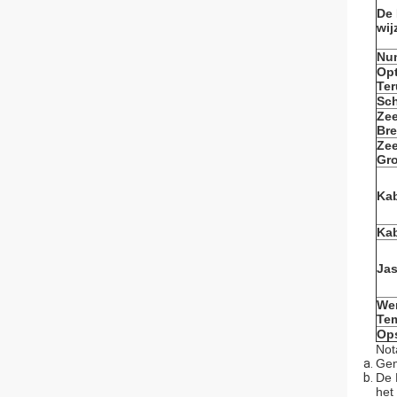
De
wij
Nu
Op
Ter
Sch
Zee
Bre
Zee
Gro
Kab
Kab
Jas
We
Te
Op
Not
Gem
De 
het