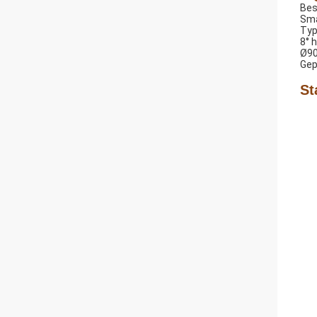
Bes
Sma
Typ
8° 
Ø90
Gep
St