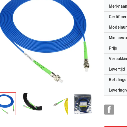
Merknaa
Certificer
Modelnu
Min. best
Prijs
rhode alain,Frankrijk
sische Federatie
Verpakkin
Het is erg prettig om met echte
professionals te werken. Ze zijn attent e
Levertijd
reageren snel.
Betalings
Levering