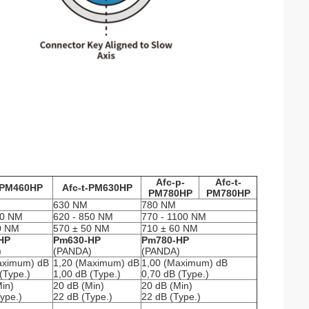
Afc-p-
Afc-t-
-PM460HP
Afc-t-PM630HP
PM780HP
PM780HP
630 NM
780 NM
00 NM
620 - 850 NM
770 - 1100 NM
0 NM
570 ± 50 NM
710 ± 60 NM
HP
Pm630-HP
Pm780-HP
)
(PANDA)
(PANDA)
aximum) dB
1,20 (Maximum) dB
1,00 (Maximum) dB
(Type.)
1,00 dB (Type.)
0,70 dB (Type.)
in)
20 dB (Min)
20 dB (Min)
ype.)
22 dB (Type.)
22 dB (Type.)