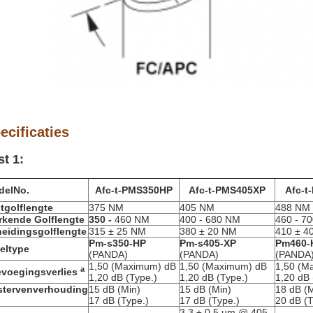
ecificaties
st 1:
delNo.
Afc-t-PMS350HP
Afc-t-PMS405XP
Afc-t
tgolflengte
375 NM
405 NM
488 NM
kende Golflengte
350 -
460 NM
400 - 680 NM
460 - 7
eidingsgolflengte
315 ± 25 NM
380 ± 20 NM
410 ± 4
Pm-s350-HP
Pm-s405-XP
Pm460-
eltype
(PANDA)
(PANDA)
(PANDA
1,50 (Maximum) dB
1,50 (Maximum) dB
1,50 (M
a
voegingsverlies
1,20 dB (Type.)
1,20 dB (Type.)
1,20 dB 
stervenverhouding
15 dB (Min)
15 dB (Min)
18 dB (M
17 dB (Type.)
17 dB (Type.)
20 dB (T
3.3 ± 0,5 µm @ 405