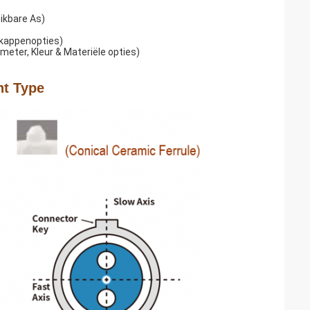
ikbare As)
 kappenopties)
ter, Kleur & Materiële opties)
ht Type