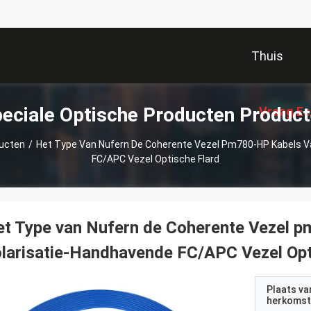
Thuis
eciale Optische Producten Produc
Vraag Ee
ducten
/
Het Type Van Nufern De Coherente Vezel Pm780-HP Kabels V
FC/APC Vezel Optische Flard
t Type van Nufern de Coherente Vezel p
larisatie-Handhavende FC/APC Vezel Opt
Plaats va
herkomst