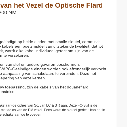
an het Vezel de Optische Flard
2200 NM
geëindigd op beide einden met smalle sleutel, ceramisch-
kabels een poetsmiddel van uitstekende kwaliteit, dat tot
it, wordt elke kabel individueel getest om zijn van de
en te verzekeren.
den van stof en andere gevaren beschermen.
C/APC-Geëindigde einden worden ook afzonderlijk verkocht.
e aanpassing van schakelaars te verbinden. Deze het
oepering van vezelkernen.
uw toepassing, zijn de kabels van het douaneflard
enstelsel.
kelaar (de opties van Sc, van LC & ST) aan. Deze FC-Stijl is de
et de as van de PM vezel. Eens wordt de sleutel gericht, kan het in
de schakelaar toe te voegen.