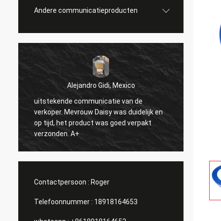
Andere communicatieproducten
Alejandro Gidi, Mexico
ekende communicatie van de
Sergey Shapotkin, Rus
er. Mevrouw Daisy was duidelijk en
alles in orde
d, het product was goed verpakt
nden. A+
Contactpersoon :
Roger
Telefoonnummer :
18918164653