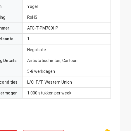
m
Yogel
ing
RoHS
mmer
AFC-T-PM780HP
elaantal
1
Negotiate
g Details
Antistatische tas, Cartoon
n
5-8 werkdagen
condities
L/C, T/T, Western Union
 vermogen
1.000 stukken per week