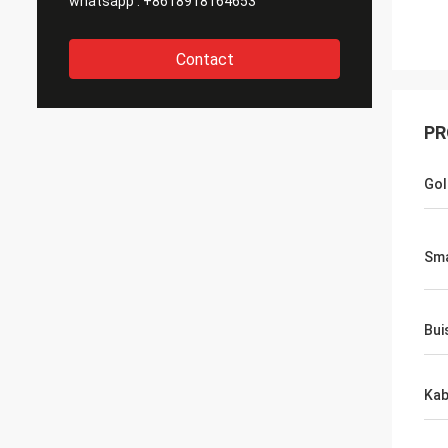
whatsapp :
+8618918164653
Contact
PR
Gol
Sma
Bui
Kab