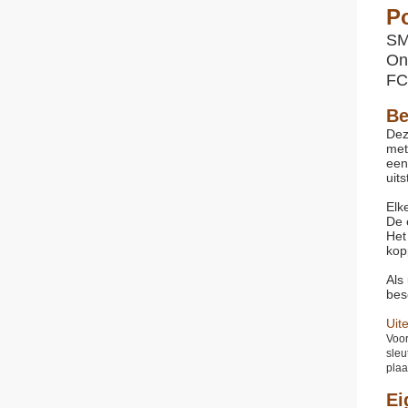
P
SM
On
FC-
Be
Dez
met
een
uit
Elk
De 
Het
kop
Als
bes
Uit
Voor
sleu
plaa
Ei