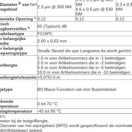
B
 Diameter
van
het
NM
3.3 ± 0
2.3 µm @ 350 NM
zegebied
4.6 ± 0,5 µm @ 630
NM
NM
c
merieke Opening
0,12
0,12
0,12
tisch
60 (Typisch) dB
a
ugkeerverlies
akelaartype
FC/APC
r belangrijke
2.00 ± 0,02 mm
edte
r belangrijk
Smalle Sleutel die aan Langzame As wordt gericht
eperingstype
1.0 m voor Artikelnummers die in -1 beëindigen
2.0 m voor Artikelnummers die in -2 beëindigen
ellengte
5.0 m voor Artikelnummers die in -5 beëindigen
10.0 m voor Artikelnummers die in -10 beëindigen
ellengtetolerantie
+0,075/-0 m
jetype
Ø3 Blauw Furcation van mm Buizenstelsel
rkende
0 tot 70 °C
mperatuur
slagtemperatuur
-45 tot 85 °C
a's:
eten bij de testgolflengte.
Diameter van het wijzegebied (MFD) wordt gespecificeerd als nominale
 dichtbijgelegen gebied.