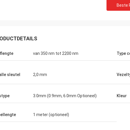
Beste P
ODUCTDETAILS
flengte
van 350 nm tot 2200 nm
Type c
lle sleutel
2,0 mm
Vezelt
stype
3.0mm (0.9mm, 6.0mm Optioneel)
Kleur
ellengte
1 meter (optioneel)