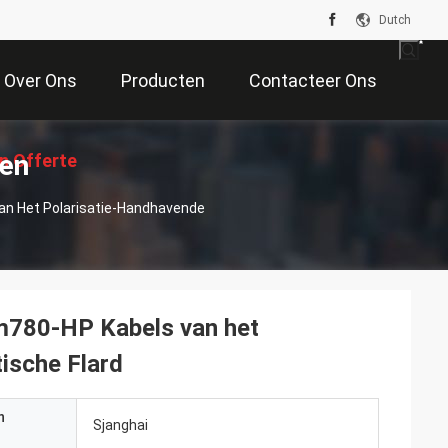
Dutch
Over Ons
Producten
Contacteer Ons
ten
n Offerte
an Het Polarisatie-Handhavende
Aan
m780-HP Kabels van het
ische Flard
n
Sjanghai