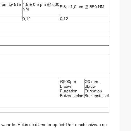
,5 µm @ 515
4.5 ± 0,5 µm @ 630
5.3 ± 1,0 µm @ 850 NM
NM
0,12
0,12
Ø900µm
Ø3 mm-
Blauw
Blauw
Furcation
Furcation
Buizenstelsel
Buizenstelsel
 waarde. Het is de diameter op het 1/e2-machtsniveau op