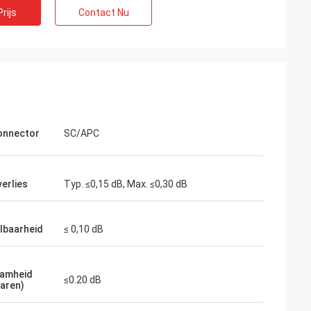
rijs
Contact Nu
onnector
SC/APC
erlies
Typ. ≤0,15 dB, Max. ≤0,30 dB
lbaarheid
≤ 0,10 dB
amheid
≤0.20 dB
paren)