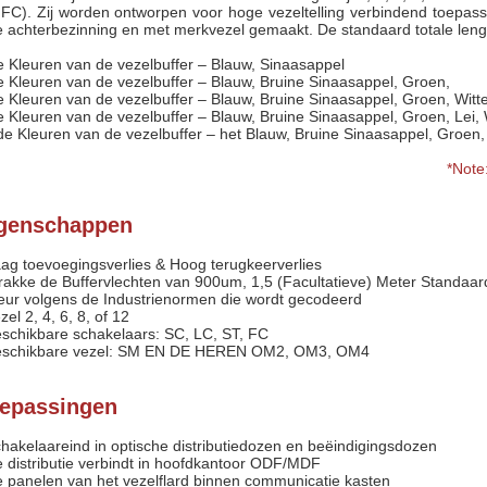
 FC). Zij worden ontworpen voor hoge vezeltelling verbindend toepass
e achterbezinning en met merkvezel gemaakt. De standaard totale lengte
e Kleuren van de vezelbuffer – Blauw, Sinaasappel
e Kleuren van de vezelbuffer – Blauw, Bruine Sinaasappel, Groen,
e Kleuren van de vezelbuffer – Blauw, Bruine Sinaasappel, Groen, Witte
e Kleuren van de vezelbuffer – Blauw, Bruine Sinaasappel, Groen, Lei, 
de Kleuren van de vezelbuffer – het Blauw, Bruine Sinaasappel, Groen, 
*Note
genschappen
aag toevoegingsverlies & Hoog terugkeerverlies
trakke de Buffervlechten van 900um, 1,5 (Facultatieve) Meter Standaar
leur volgens de Industrienormen die wordt gecodeerd
zel 2, 4, 6, 8, of 12
eschikbare schakelaars: SC, LC, ST, FC
eschikbare vezel: SM EN DE HEREN OM2, OM3, OM4
epassingen
chakelaareind in optische distributiedozen en beëindigingsdozen
e distributie verbindt in hoofdkantoor ODF/MDF
e panelen van het vezelflard binnen communicatie kasten