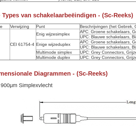
 Types van schakelaarbeëindigen - (Sc-Reeks)
pe
Verwijzing
Punt
Beschrijvingen (het Gebrek, 
APC: Groene schakelaars, G
Enig wijzesimplex
UPC: Blauwe schakelaars, B
APC: Groene schakelaars, G
CEI 61754-4
Enige wijzeduplex
UPC: Blauwe schakelaars, B
Multimode simplex
UPC: Grey Connectors, Grijz
Multimode duplex
UPC: Grey Connectors, Grijz
mensionale Diagrammen - (Sc-Reeks)
 900μm Simplexvlecht