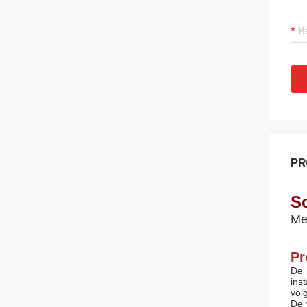
PR
S
Met
Pr
De 
ins
vol
De 