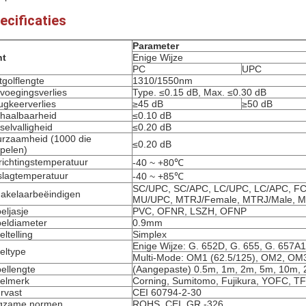
ecificaties
Parameter
nt
Enige Wijze
PC
UPC
tgolflengte
1310/1550nm
voegingsverlies
Type. ≤0.15 dB, Max. ≤0.30 dB
ugkeerverlies
≥45 dB
≥50 dB
haalbaarheid
≤0.10 dB
selvalligheid
≤0.20 dB
rzaamheid (1000 die
≤0.20 dB
pelen)
richtingstemperatuur
-40 ~ +80℃
lagtemperatuur
-40 ~ +85℃
SC/UPC, SC/APC, LC/UPC, LC/APC, FC
akelaarbeëindigen
MU/UPC, MTRJ/Female, MTRJ/Male, M
eljasje
PVC, OFNR, LSZH, OFNP
eldiameter
0.9mm
eltelling
Simplex
Enige Wijze: G. 652D, G. 655, G. 657A
eltype
Multi-Mode: OM1 (62.5/125), OM2, OM
ellengte
(Aangepaste) 0.5m, 1m, 2m, 5m, 10m, 
elmerk
Corning, Sumitomo, Fujikura, YOFC, T
rvast
CEI 60794-2-30
gzame normen
ROHS, CEI, GR.-326