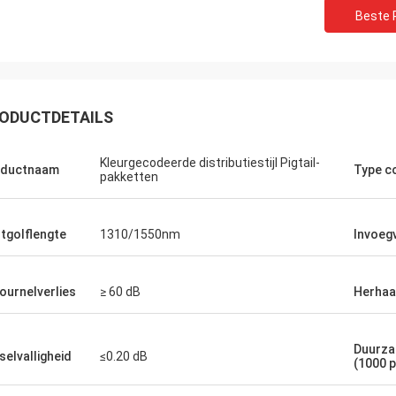
Beste P
ODUCTDETAILS
Kleurgecodeerde distributiestijl Pigtail-
oductnaam
Type c
pakketten
tgolflengte
1310/1550nm
Invoegv
ournelverlies
≥ 60 dB
Herhaa
Duurza
selvalligheid
≤0.20 dB
(1000 