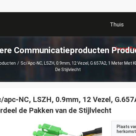
Thuis
ere Communicatieproducten Produ
Vraag Ee
oducten
/
Sc/apc-NC, LSZH, 0.9mm, 12 Vezel, G.657A2, 1 Meter Met 
De Stijlvlecht
/apc-NC, LSZH, 0.9mm, 12 Vezel, G.657
rdeel de Pakken van de Stijlvlecht
Plaats va
herkomst