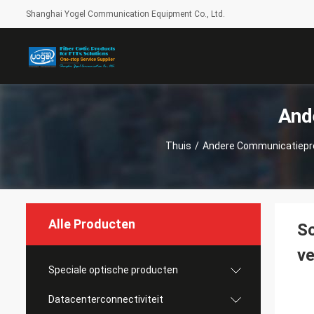
Shanghai Yogel Communication Equipment Co., Ltd.
And
Thuis
/
Andere Communicatiepr
Alle Producten
Sc
ve
Speciale optische producten
Datacenterconnectiviteit