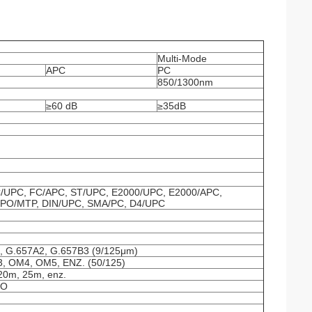
Multi-Mode
APC
PC
850/1300nm
≥60 dB
≥35dB
/UPC, FC/APC, ST/UPC, E2000/UPC, E2000/APC,
PO/MTP, DIN/UPC, SMA/PC, D4/UPC
1, G.657A2, G.657B3 (9/125μm)
3, OM4, OM5, ENZ. (50/125)
20m, 25m, enz.
FO