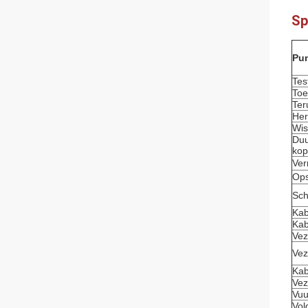
Sp
Pu
Tes
Toe
Ter
Her
Wis
Duu
kop
Ver
Ops
Sch
Kab
Kab
Vez
Vez
Kab
Vez
Vuu
Vol