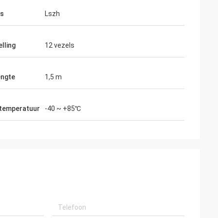
as
Lszh
lling
12 vezels
engte
1,5 m
temperatuur
-40 ~ +85℃