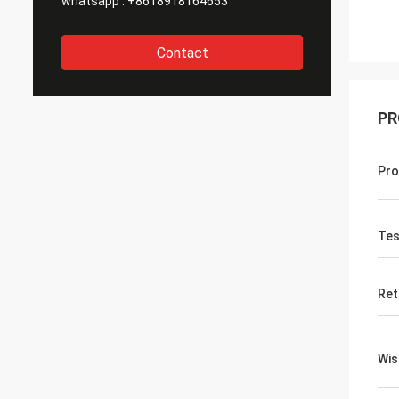
whatsapp :
+8618918164653
Contact
PR
Pr
Tes
Ret
Wis