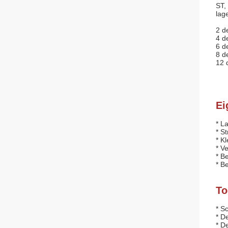
ST,
lag
2 d
4 d
6 d
8 d
12 
Ei
* L
* S
* K
* Ve
* B
* B
To
* S
* D
* D