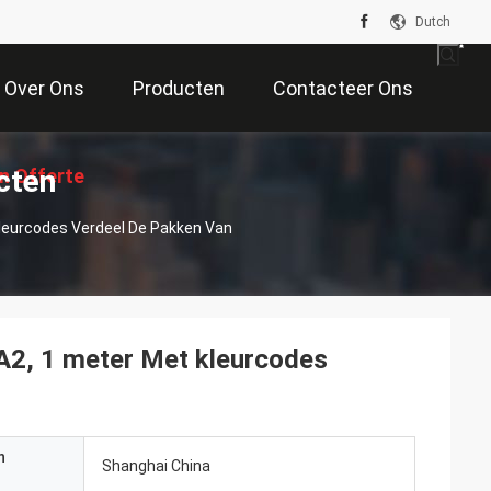
Dutch
Over Ons
Producten
Contacteer Ons
cten
n Offerte
Kleurcodes Verdeel De Pakken Van
Aan
A2, 1 meter Met kleurcodes
n
Shanghai China