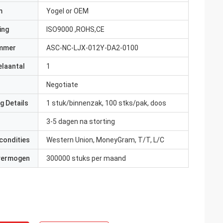
m
Yogel or OEM
ing
ISO9000 ,ROHS,CE
mmer
ASC-NC-LJX-012Y-DA2-0100
elaantal
1
Negotiate
ankrijk
g Details
1 stuk/binnenzak, 100 stks/pak, doos
et echte
 Ze zijn attent en
3-5 dagen na storting
condities
Western Union, MoneyGram, T/T, L/C
 vermogen
300000 stuks per maand