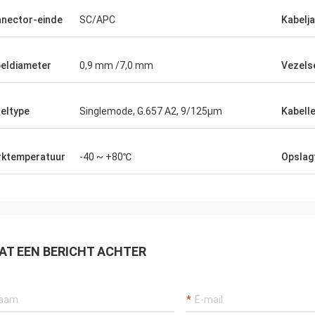
nector-einde
SC/APC
Kabelj
eldiameter
0,9 mm /7,0 mm
Vezelse
eltype
Singlemode, G.657 A2, 9/125μm
Kabell
ktemperatuur
-40 ~ +80℃
Opslag
AT EEN BERICHT ACHTER