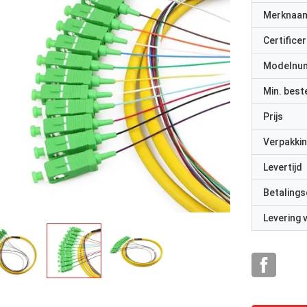
Merknaa
Certificer
Modelnu
Min. best
Prijs
rhode alain,Fr
y Shapotkin, Russische Federatie
Verpakkin
Het is erg prettig om m
n orde
professionals te werken.
Levertijd
reageren snel.
Betalings
Levering