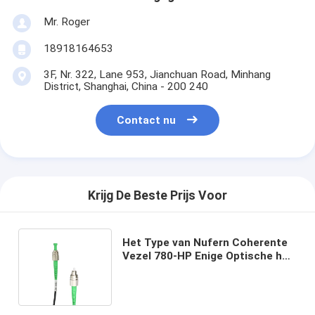
Mr. Roger
18918164653
3F, Nr. 322, Lane 953, Jianchuan Road, Minhang
District, Shanghai, China - 200 240
Contact nu
Krijg De Beste Prijs Voor
Het Type van Nufern Coherente
Vezel 780-HP Enige Optische het
Flardkabels van de Wijzefc/apc
Vezel