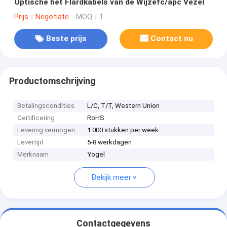
Optische het Flardkabels van de Wijzefc/apc Vezel
Prijs：Negotiate
MOQ：1
Beste prijs
Contact nu
Productomschrijving
Betalingscondities
L/C, T/T, Western Union
Certificering
RoHS
Levering vermogen
1.000 stukken per week
Levertijd
5-8 werkdagen
Merknaam
Yogel
Bekijk meer
Contactgegevens