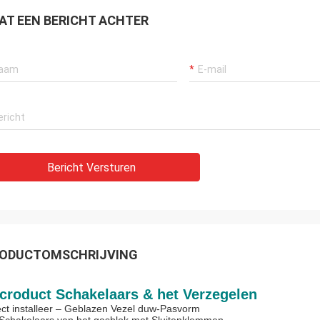
AT EEN BERICHT ACHTER
Bericht Versturen
ODUCTOMSCHRIJVING
croduct Schakelaars & het Verzegelen
ect installeer – Geblazen Vezel duw-Pasvorm