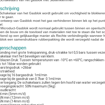
Schakelaars van het gasblok met Sluitenklemmen
schrijving
Schakelaar van het Gasblok wordt gebruikt om vochtigheid te blokkeren,
r te gaan.
 ontwerp van Gasblok moet het gas verhinderen binnen lek op het punt
el.
 Microduct-Gasblok wordt normaal gebruikt tussen binnen en openluchtm
nen de bouw om de toevloed van materialen niet toe te staan die het sch
kend op een gelijkaardige manier als Rechte verbindingslijn wanneer h
blok een samendrukbare rubberpakking die wordt verzegeld nadat de ka
genschappen
binding met grote trekspanning, druk-strakke tot 0,5 bars tussen veze
akelaar met het beveiligen van klem.
 blazen Druk: Tussen temperaturen van -10°C en +60°C, rangschikken al
k tot 16bar worden gebruikt.
barstingsdruk: >26bar
strakheid:
kage bij 16 bargasdruk: 1ml/min
kage bij de gasdruk van 0.7bar: 0.1ml/min
ertoegang: De schakelaars zullen tegen 6m hoofd van water verzege
voegingskracht: 50N maximum (5kg)
oudkracht:
N min (5mm m/d)
5N min (12mm m/d)
5N min (14mm m/d)