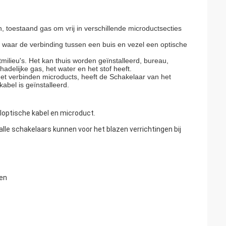
 toestaand gas om vrij in verschillende microductsecties
 waar de verbinding tussen een buis en vezel een optische
ilieu's. Het kan thuis worden geïnstalleerd, bureau,
adelijke gas, het water en het stof heeft.
et verbinden microducts, heeft de Schakelaar van het
bel is geïnstalleerd.
loptische kabel en microduct.
le schakelaars kunnen voor het blazen verrichtingen bij
len