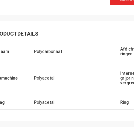
ODUCTDETAILS
Afdicht
haam
Polycarbonaat
ringen
Intern
smachine
Polyacetal
grijpri
vergre
ag
Polyacetal
Ring