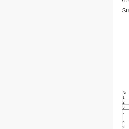
(ve
St
Nr.
1
2
3
4
5
6