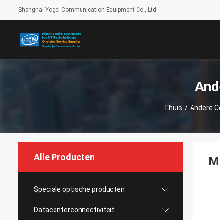
Shanghai Yogel Communication Equipment Co., Ltd.
And
Thuis
/
Andere C
Alle Producten
Mi
Speciale optische producten
Datacenterconnectiviteit