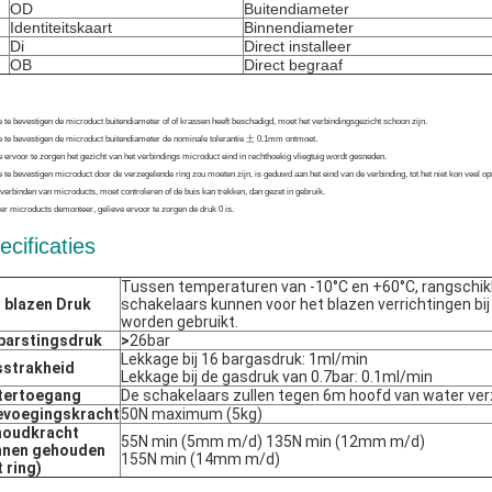
OD
Buitendiameter
Identiteitskaart
Binnendiameter
Di
Direct installeer
OB
Direct begraaf
 te bevestigen de microduct buitendiameter of of krassen heeft beschadigd, moet het verbindingsgezicht schoon zijn.
e te bevestigen de microduct buitendiameter de nominale tolerantie 土 0.1mm ontmoet.
 ervoor te zorgen het gezicht van het verbindings microduct eind in rechthoekig vliegtuig wordt gesneden.
 te bevestigen microduct door de verzegelende ring zou moeten zijn, is geduwd aan het eind van de verbinding, tot het niet kon veel o
verbinden van microducts, moet controleren of de buis kan trekken, dan gezet in gebruik.
r microducts demonteer, gelieve ervoor te zorgen de druk 0 is.
ecificaties
Tussen temperaturen van -10°C en +60°C, rangschikk
 blazen Druk
schakelaars kunnen voor het blazen verrichtingen bij
worden gebruikt.
barstingsdruk
>
26bar
Lekkage bij 16 bargasdruk: 1ml/min
strakheid
Lekkage bij de gasdruk van 0.7bar: 0.1ml/min
tertoegang
De schakelaars zullen tegen 6m hoofd van water ve
evoegingskracht
50N maximum (5kg)
houdkracht
55N min (5mm m/d) 135N min (12mm m/d)
nnen gehouden
155N min (14mm m/d)
t ring)