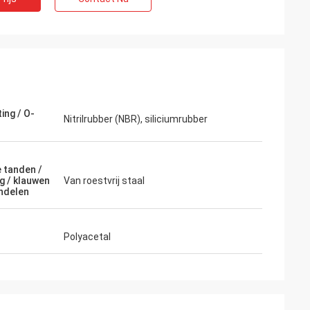
ing / O-
Nitrilrubber (NBR), siliciumrubber
e tanden /
ng / klauwen
Van roestvrij staal
ndelen
Polyacetal