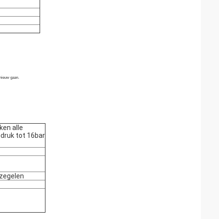
pnieuw gaan.
en alle
 druk tot 16bar
rzegelen