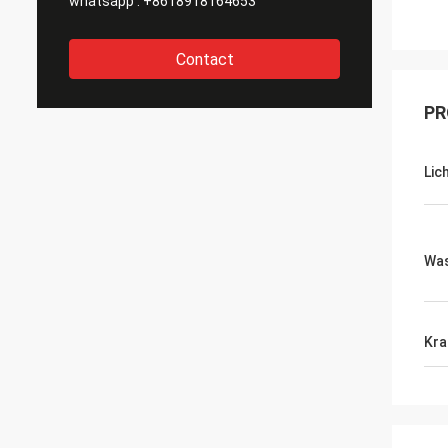
whatsapp :
+8618918164653
Contact
PR
Lic
Wa
Kra