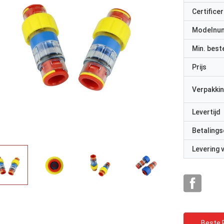
Certificer
Modelnu
Min. best
Prijs
Verpakkin
rhode alain,Frankri
potkin, Russische Federatie
Het is erg prettig om met ech
Levertijd
professionals te werken. Ze zi
reageren snel.
Betalings
Levering
Beste P