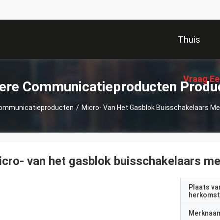
Thuis
Vraag Ee
ere Communicatieproducten Produ
ommunicatieproducten
/
Micro- Van Het Gasblok Buisschakelaars M
cro- van het gasblok buisschakelaars m
Plaats va
herkomst
Merknaa