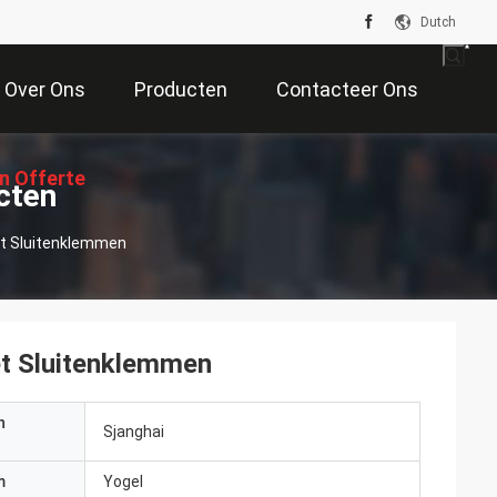
Dutch
Over Ons
Producten
Contacteer Ons
n Offerte
cten
et Sluitenklemmen
Aan
et Sluitenklemmen
n
Sjanghai
m
Yogel