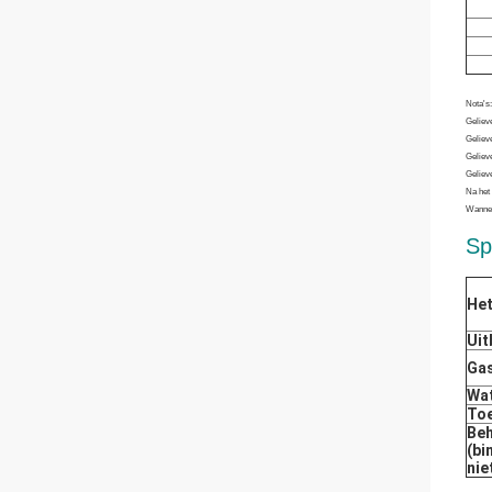
Nota's:
Gelieve
Geliev
Gelieve
Gelieve
Na het 
Wannee
Sp
Het
Uit
Gas
Wa
To
Be
(bi
nie