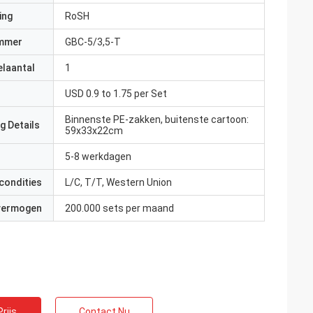
ing
RoSH
mmer
GBC-5/3,5-T
elaantal
1
USD 0.9 to 1.75 per Set
Binnenste PE-zakken, buitenste cartoon:
g Details
jk
59x33x22cm
te
5-8 werkdagen
jn attent en
condities
L/C, T/T, Western Union
 vermogen
200.000 sets per maand
rijs
Contact Nu