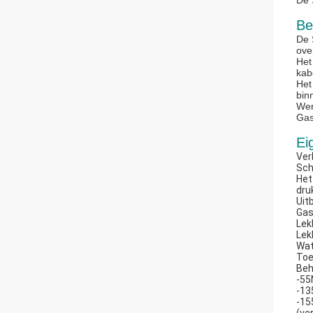
De 
Be
De 
ove
Het
kab
Het
bin
Wer
Gas
Ei
Ver
Sch
Het
dru
Uit
Gas
Lek
Lek
Wat
Toe
Beh
-55
-13
-15