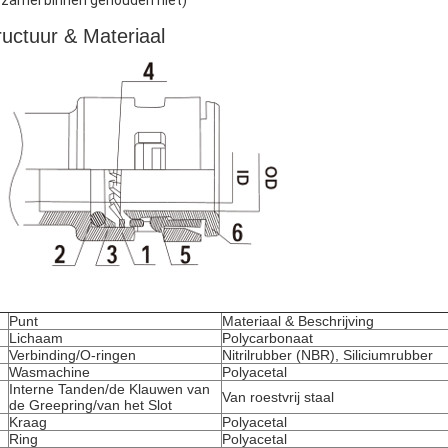
rzamel binnen gehouden niet)
ructuur & Materiaal
Punt
Materiaal & Beschrijving
Lichaam
Polycarbonaat
Verbinding/O-ringen
Nitrilrubber (NBR), Siliciumrubber
Wasmachine
Polyacetal
Interne Tanden/de Klauwen van
Van roestvrij staal
de Greepring/van het Slot
Kraag
Polyacetal
Ring
Polyacetal