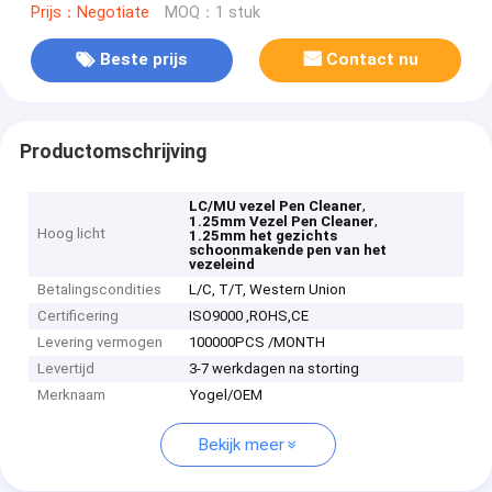
Prijs：Negotiate
MOQ：1 stuk
Beste prijs
Contact nu
Productomschrijving
,
LC/MU vezel Pen Cleaner
,
1.25mm Vezel Pen Cleaner
Hoog licht
1.25mm het gezichts
schoonmakende pen van het
vezeleind
Betalingscondities
L/C, T/T, Western Union
Certificering
ISO9000 ,ROHS,CE
Levering vermogen
100000PCS /MONTH
Levertijd
3-7 werkdagen na storting
Merknaam
Yogel/OEM
Bekijk meer