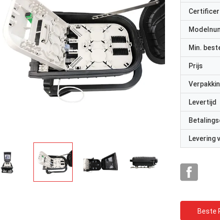
Certificer
Modelnu
Min. best
Prijs
Verpakkin
rhode alain,Frankrijk
sche Federatie
Levertijd
Het is erg prettig om met echte
professionals te werken. Ze zijn attent en
Betalings
reageren snel.
Levering
Beste P