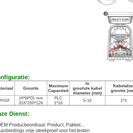
nfiguratie:
In
Maximum
Kabelafze
teriaal
Grootte
grootste kabel
Capaciteit
grootte (m
diameter (mm)
(H*W*D) mm
PLC
PP/GF
5-16
2*3
316*250*126
1*16
ze Dienst:
EM Productieonthaal: Product, Pakket…
Aanbiedings vrije steekproef voor het testen