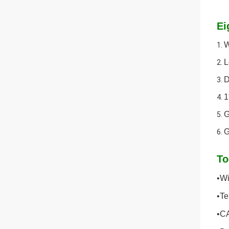
Ei
W
1.
L
2.
D
3.
1
4.
G
5.
G
6.
To
•Wi
•T
•C