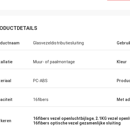
ODUCTDETAILS
oductnaam
Glasvezeldistributiesluiting
Gebrui
tallatie
Muur- of paalmontage
Kleur
eriaal
PC-ABS
Produc
aciteit
16fibers
Met ad
16fibers vezel openluchtbijlage
,
2.1KG vezel openl
keren
16fibers optische vezel gezamenlijke sluiting