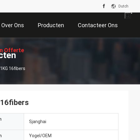
Dutch
Over Ons
Producten
Contacteer Ons
n Offerte
cten
1KG 16fibers
Aan
16fibers
n
Sjanghai
m
Yogel/OEM