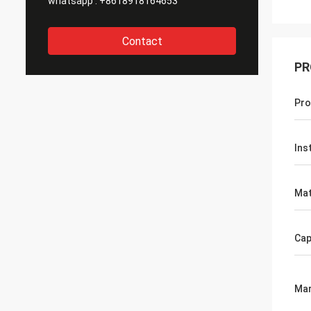
whatsapp :
+8618918164653
Contact
PR
Pr
Ins
Mat
Cap
Mar