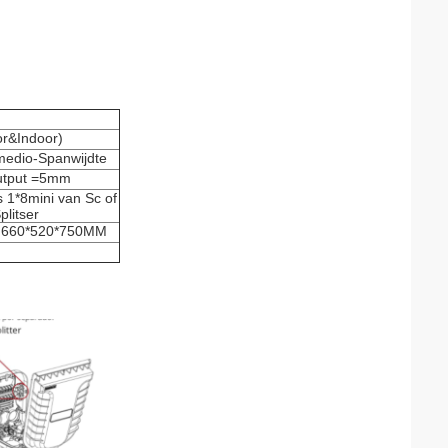
or&Indoor)
edio-Spanwijdte
utput =5mm
 1*8mini van Sc of
plitser
 660*520*750MM
M