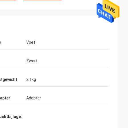
k
Voet
Zwart
tgewicht
2.1kg
apter
Adapter
uchtbijlage
,