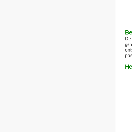
Be
De
gen
ont
pas
He