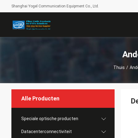
Shanghai Yogel Communication Equipment Co., Ltd.
And
Thuis
/
And
Alle Producten
De
Speciale optische producten
Datacenterconnectiviteit