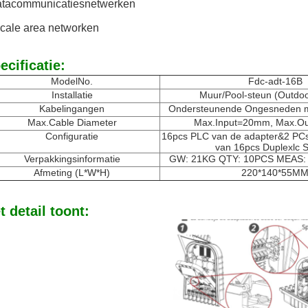
atacommunicatiesnetwerken
cale area networken
ecificatie:
ModelNo.
Fdc-adt-16B
Installatie
Muur/Pool-steun (Outdo
Kabelingangen
Ondersteunende Ongesneden m
Max.Cable Diameter
Max.Input=20mm, Max.O
Configuratie
16pcs PLC van de adapter&2 PCs
van 16pcs Duplexlc S
Verpakkingsinformatie
GW: 21KG QTY: 10PCS MEAS:
Afmeting (L*W*H)
220*140*55M
t detail toont: