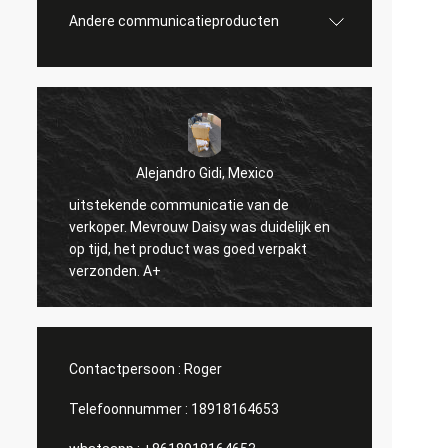
Andere communicatieproducten
Alejandro Gidi, Mexico
nde communicatie van de
Sergey Shapotkin, Russi
 Mevrouw Daisy was duidelijk en
alles in orde
het product was goed verpakt
n. A+
Contactpersoon :
Roger
Telefoonnummer :
18918164653