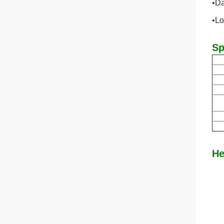
•D
•Lo
Sp
He