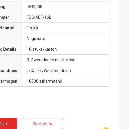
ing
ISO9000
mmer
FDC-ADT-16B
elaantal
1 stuk
Negotiate
g Details
10 stuks/karton
3-7 werkdagen na storting
condities
L/C, T/T, Western Union
 vermogen
10000 stks/maand
rijs
Contact Nu