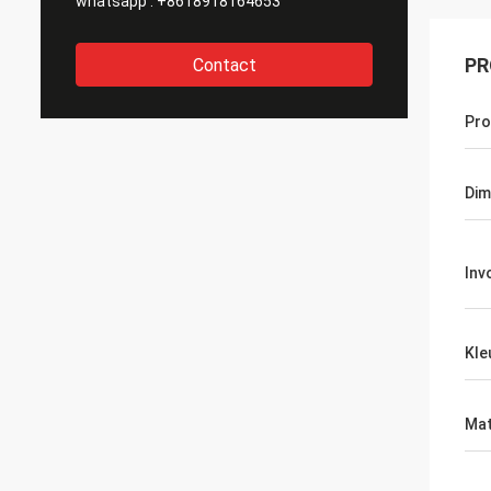
whatsapp :
+8618918164653
PR
Contact
Pr
Dim
Inv
Kle
Mat