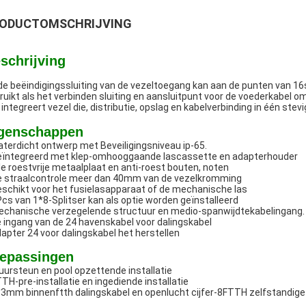
ODUCTOMSCHRIJVING
schrijving
de beëindigingssluiting van de vezeltoegang kan aan de punten van 16s
ruikt als het verbinden sluiting en aansluitpunt voor de voederkabel
 integreert vezel die, distributie, opslag en kabelverbinding in één s
genschappen
terdicht ontwerp met Beveiligingsniveau ip-65.
eïntegreerd met klep-omhooggaande lascassette en adapterhouder
lle roestvrije metaalplaat en anti-roest bouten, noten
e straalcontrole meer dan 40mm van de vezelkromming
eschikt voor het fusielasapparaat of de mechanische las
Pcs van 1*8-Splitser kan als optie worden geïnstalleerd
echanische verzegelende structuur en medio-spanwijdtekabelingang.
e ingang van de 24 havenskabel voor dalingskabel
dapter 24 voor dalingskabel het herstellen
epassingen
uursteun en pool opzettende installatie
TTH-pre-installatie en ingediende installatie
*3mm binnenftth dalingskabel en openlucht cijfer-8FTTH zelfstandige