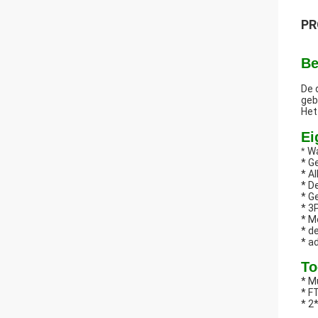
PR
Be
De 
geb
Het
Ei
*
Wa
* G
* A
* D
* G
* 3
* M
* d
* a
To
* M
* F
* 2