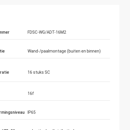
mmer
FDSC-WG/ADT-16M2
tie
Wand-/paalmontage (buiten en binnen)
ratie
16 stuks SC
16f
rmingsniveau
IP65