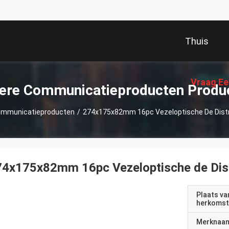
Thuis
Vraag Ee
ere Communicatieproducten Produ
ommunicatieproducten
/
274x175x82mm 16pc Vezeloptische De Distr
4x175x82mm 16pc Vezeloptische de Dist
Plaats va
herkomst
Merknaa