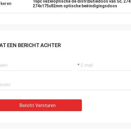
16pc vezeloptische de distributiedoos van Sc
,
274
keren
274x175x82mm optische beëindigingsdoos
AT EEN BERICHT ACHTER
Bericht Versturen