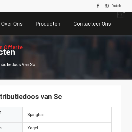
Dutch
Over Ons
Producten
Contacteer Ons
n Offerte
cten
ibutiedoos Van Sc
Aan
ributiedoos van Sc
n
Sjanghai
m
Yogel