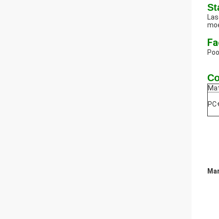
St
Las
moe
Fa
Poo
Co
Mat
PC
Mar