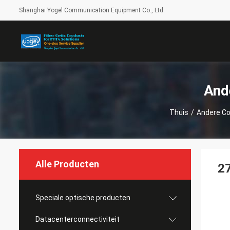
Shanghai Yogel Communication Equipment Co., Ltd.
And
Thuis
/
Andere C
Alle Producten
27
Speciale optische producten
Datacenterconnectiviteit