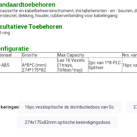
andaardtoebehoren
cassette en kabelbeheersinstrument, installatienoten - en - bouten, 
rsleutel, dekking, houder, rubberverbinding voor kabelingang
cultatieve Toebehoren
l-ring
nfiguratie
eriaal
Grootte
Max Capacity
Nrs. va
Las 16 Vezels
2pc van 1*8-PLC
+ABS
A*B*C (mm)
(1trays,
16pc v
Splitser
274*175*82
16fiber/tray)
keringen:
16pc vezeloptische de distributiedoos van Sc
2
274x175x82mm optische beëindigingsdoos