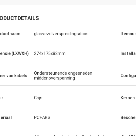
ODUCTDETAILS
oductnaam
glasvezelverspreidingsdoos
Itemnu
ensie (LXWXH)
274x175x82mm
Installa
Ondersteunende ongesneden
oer van kabels
Configu
middenoverspanning
ur
Grijs
Kernen
eriaal
PC+ABS
Besche