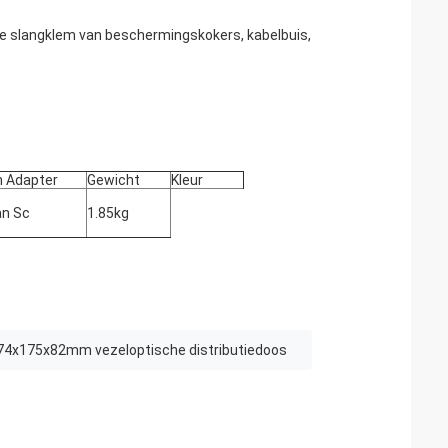
de slangklem van beschermingskokers, kabelbuis,
n Adapter
Gewicht
Kleur
an Sc
1.85kg
74x175x82mm vezeloptische distributiedoos