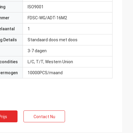
ing
ISO9001
mmer
FDSC-WG/ADT-16M2
elaantal
1
g Details
Standaard doos met doos
3-7 dagen
ankrijk
condities
L/C, T/T, Western Union
et echte
 Ze zijn attent en
 vermogen
10000PCS/maand
rijs
Contact Nu