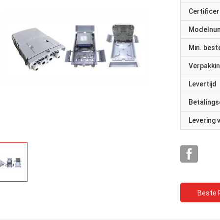
Certificer
Modelnu
Min. best
Verpakkin
Levertijd
rhode alain,Fr
y Shapotkin, Russische Federatie
Betalings
Het is erg prettig om m
n orde
professionals te werken.
Levering
reageren snel.
Beste P