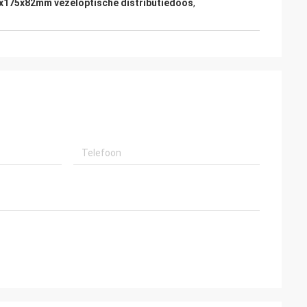
x175x82mm vezeloptische distributiedoos
,