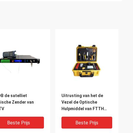
B de satelliet
Uitrusting van het de
ische Zender van
Vezel de Optische
TV
Hulpmiddel van FTTH
FTTB
Beste Prijs
Beste Prijs