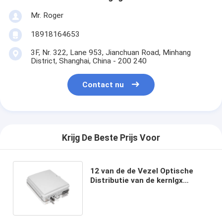
Mr. Roger
18918164653
3F, Nr. 322, Lane 953, Jianchuan Road, Minhang
District, Shanghai, China - 200 240
Contact nu
Krijg De Beste Prijs Voor
12 van de de Vezel Optische
Distributie van de kernlgx
splitser van de de Doos fdb-
wg/lgx-12A Vezel Optische de
Beëindigingsdoos