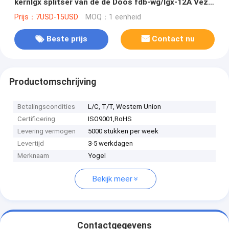
kernlgx splitser van de de Doos fdb-wg/lgx-12A Vezel
Optische de Beëindigingsdoos
Prijs：7USD-15USD
MOQ：1 eenheid
Beste prijs
Contact nu
Productomschrijving
Betalingscondities
L/C, T/T, Western Union
Certificering
ISO9001,RoHS
Levering vermogen
5000 stukken per week
Levertijd
3-5 werkdagen
Merknaam
Yogel
Bekijk meer
Contactgegevens