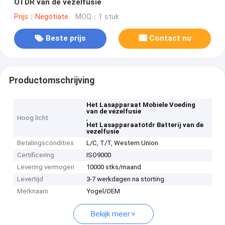
OTDR van de vezelfusie
Prijs：Negotiate
MOQ：1 stuk
Beste prijs
Contact nu
Productomschrijving
Het Lasapparaat Mobiele Voeding
van de vezelfusie
Hoog licht
,
Het Lasapparaatotdr Batterij van de
vezelfusie
Betalingscondities
L/C, T/T, Western Union
Certificering
ISO9000
Levering vermogen
10000 stks/maand
Levertijd
3-7 werkdagen na storting
Merknaam
Yogel/OEM
Bekijk meer