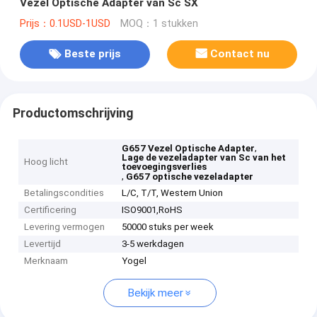
Vezel Optische Adapter van Sc SX
Prijs：0.1USD-1USD
MOQ：1 stukken
Beste prijs
Contact nu
Productomschrijving
,
G657 Vezel Optische Adapter
Lage de vezeladapter van Sc van het
Hoog licht
toevoegingsverlies
,
G657 optische vezeladapter
Betalingscondities
L/C, T/T, Western Union
Certificering
ISO9001,RoHS
Levering vermogen
50000 stuks per week
Levertijd
3-5 werkdagen
Merknaam
Yogel
Bekijk meer