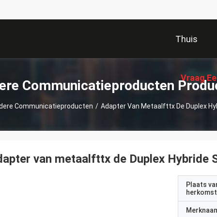
Thuis
Vraag Ee
ere Communicatieproducten Produ
dere Communicatieproducten
/
Adapter Van Metaalfttx De Duplex Hy
apter van metaalfttx de Duplex Hybride 
Plaats va
herkomst
Merknaa