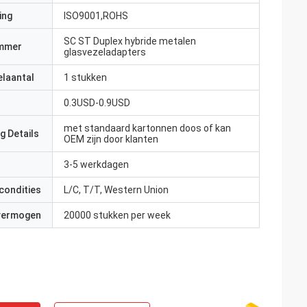
ing
ISO9001,ROHS
SC ST Duplex hybride metalen
mmer
glasvezeladapters
elaantal
1 stukken
0.3USD-0.9USD
ankrijk
met standaard kartonnen doos of kan
g Details
OEM zijn door klanten
et echte
 Ze zijn attent en
3-5 werkdagen
condities
L/C, T/T, Western Union
 vermogen
20000 stukken per week