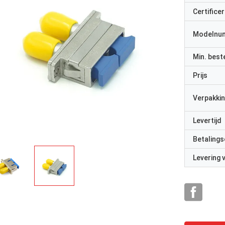
Certificer
Modelnu
Min. best
Prijs
rhode alain,Fr
Verpakkin
y Shapotkin, Russische Federatie
Het is erg prettig om m
n orde
professionals te werken.
Levertijd
reageren snel.
Betalings
Levering