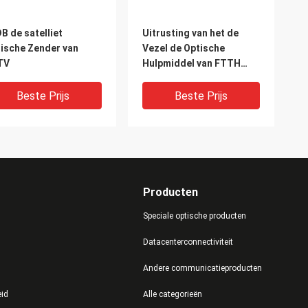
B de satelliet
Uitrusting van het de
ische Zender van
Vezel de Optische
TV
Hulpmiddel van FTTH
FTTB
Beste Prijs
Beste Prijs
Producten
Speciale optische producten
Datacenterconnectiviteit
Andere communicatieproducten
ndbediende Draagbare
G/EPON passieve
eid
Alle categorieën
ische Machtsmeter +
Gelijktijdige Testende