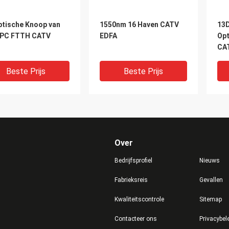
ptische Knoop van
1550nm 16 Haven CATV
13D
PC FTTH CATV
EDFA
Opt
CA
Beste Prijs
Beste Prijs
Over
Bedrijfsprofiel
Nieuws
Fabrieksreis
Gevallen
Kwaliteitscontrole
Sitemap
 Precisie 32/30 dB
Handbediend de
Ha
Contacteer ons
Privacybel
misch bereik
Vezelmeetapparaat van
Opt