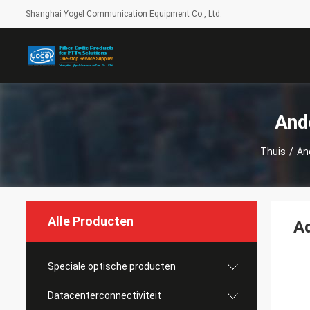
Shanghai Yogel Communication Equipment Co., Ltd.
And
Thuis
/
An
Alle Producten
Ad
Speciale optische producten
Datacenterconnectiviteit