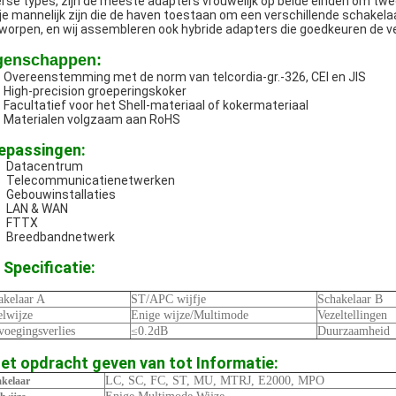
erse types, zijn de meeste adapters vrouwelijk op beide einden om twe
fje mannelijk zijn die de haven toestaan om een verschillende schakel
worpen, en wij assembleren ook hybride adapters die goedkeuren de ve
genschappen:
Overeenstemming met de norm van telcordia-gr.-326, CEI en JIS
High-precision groeperingskoker
Facultatief voor het Shell-materiaal of kokermateriaal
Materialen volgzaam aan RoHS
epassingen:
Datacentrum
Telecommunicatienetwerken
Gebouwinstallaties
LAN & WAN
FTTX
Breedbandnetwerk
Specificatie:
akelaar A
ST/APC wijfje
Schakelaar B
elwijze
Enige wijze/Multimode
Vezeltellingen
voegingsverlies
≤0.2dB
Duurzaamheid
et opdracht geven van tot Informatie:
LC, SC, FC, ST, MU, MTRJ, E2000, MPO
kelaar