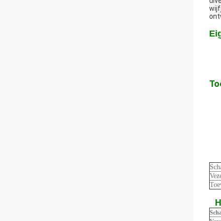
div
wij
ont
Ei
To
Sch
Vez
Toe
H
Scha