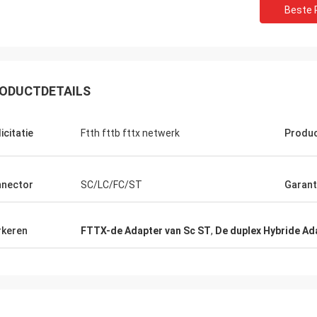
Beste P
ODUCTDETAILS
icitatie
Ftth fttb fttx netwerk
Produ
nector
SC/LC/FC/ST
Garant
keren
FTTX-de Adapter van Sc ST
,
De duplex Hybride Ad