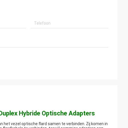
 Duplex Hybride Optische Adapters
het vezel optische flard samen te verbinden. Zij komen in