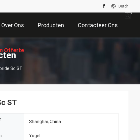
Dutch
Over Ons
Producten
Contacteer Ons
n Offerte
cten
bride Sc ST
Aan
Sc ST
n
Shanghai, China
m
Yogel