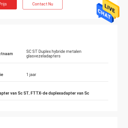
rijs
Contact Nu
SC ST Duplex hybride metalen
ctnaam
glasvezeladapters
ie
1 jaar
apter van Sc ST
,
FTTX-de duplexadapter van Sc