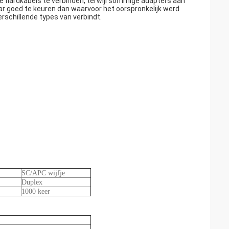
e flardkabels te verbinden, terwijl sommige adapters aan
aar goed te keuren dan waarvoor het oorspronkelijk werd
rschillende types van verbindt.
SC/APC wijfje
Duplex
1000 keer