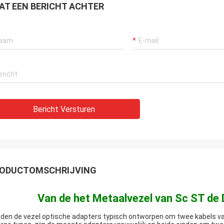
AT EEN BERICHT ACHTER
Bericht Versturen
ODUCTOMSCHRIJVING
Van de het Metaalvezel van Sc ST de
den de vezel optische adapters typisch ontworpen om twee kabels van 