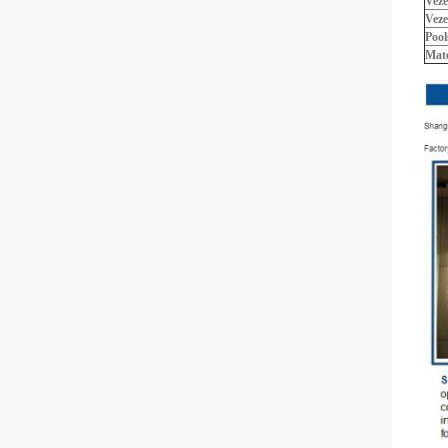
Veze
Veze
Pool
Mate