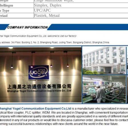
Enige Multimode Wijze,
lwijze
Simplex, Duplex
ltellingen
UPC/APC
s Type
Plastiek, Metaal
riaal