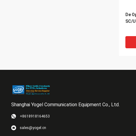
De O
SC/U
Shanghai Yogel Communication Equipment Co., Ltd.
+8618918164653
Hoge
sales@yogel.cn
Dyna