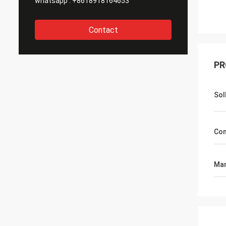
whatsapp :
+8618918164653
Contact
PR
Soll
Con
Mar