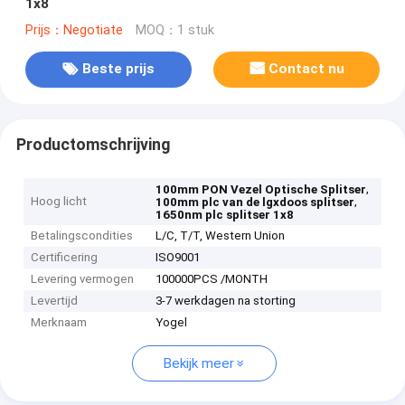
1x8
Prijs：Negotiate
MOQ：1 stuk
Beste prijs
Contact nu
Productomschrijving
,
100mm PON Vezel Optische Splitser
Hoog licht
,
100mm plc van de lgxdoos splitser
1650nm plc splitser 1x8
Betalingscondities
L/C, T/T, Western Union
Certificering
ISO9001
Levering vermogen
100000PCS /MONTH
Levertijd
3-7 werkdagen na storting
Merknaam
Yogel
Bekijk meer