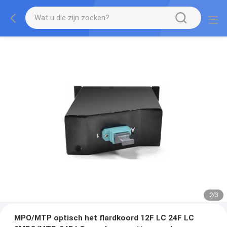
2
/
3
MPO/MTP optisch het flardkoord 12F LC 24F LC