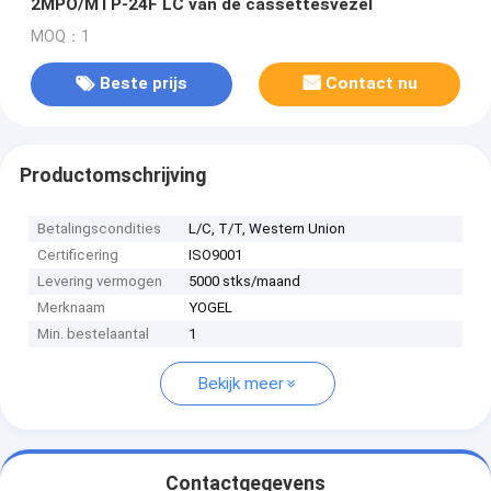
2MPO/MTP-24F LC van de cassettesvezel
MOQ：1
Beste prijs
Contact nu
Productomschrijving
Betalingscondities
L/C, T/T, Western Union
Certificering
ISO9001
Levering vermogen
5000 stks/maand
Merknaam
YOGEL
Min. bestelaantal
1
Bekijk meer
Contactgegevens