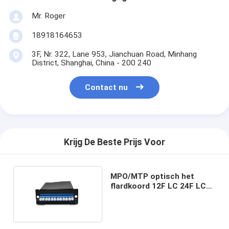
Mr. Roger
18918164653
3F, Nr. 322, Lane 953, Jianchuan Road, Minhang
District, Shanghai, China - 200 240
Contact nu
Krijg De Beste Prijs Voor
MPO/MTP optisch het
flardkoord 12F LC 24F LC
2MPO/MTP-24F LC van de
cassettesvezel