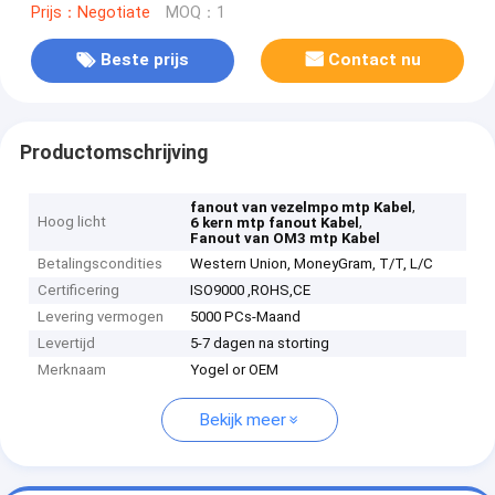
Prijs：Negotiate
MOQ：1
Beste prijs
Contact nu
Productomschrijving
,
fanout van vezelmpo mtp Kabel
Hoog licht
,
6 kern mtp fanout Kabel
Fanout van OM3 mtp Kabel
Betalingscondities
Western Union, MoneyGram, T/T, L/C
Certificering
ISO9000 ,ROHS,CE
Levering vermogen
5000 PCs-Maand
Levertijd
5-7 dagen na storting
Merknaam
Yogel or OEM
Bekijk meer