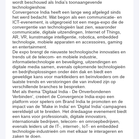
wordt beschouwd als India's toonaangevende
technologieshow.
Convergence India heeft een lange weg afgelegd sinds
het werd bedacht. Wat begon als een communicatie- en
ICT-evenement, is uitgegroeid tot een mega-expo die de
convergentie van technologieën laat zien, waaronder
communicatie, digitale uitzendingen, Internet of Things,
AR, VR, kunstmatige intelligentie, robotica, embedded
technologie, mobiele apparaten en accessoires, gaming
en entertainment.
De expo brengt de nieuwste technologische innovaties en
trends uit de telecom- en mobiele industrie,
informatietechnologie en beveiliging, uitzendingen en
digitale media samen, evenals opkomende technologieën
en bedrijfsoplossingen onder één dak en biedt een
geweldige kans voor marktleiders en beïnvloeders om de
laatste trends en verstoringen die van invloed zijn op
verschillende branches te bespreken.
Met als thema 'Digitaal India - De Onverbondenen
Verbinden', creëert de Convergence India-expo een
platform voor spelers om Brand India te promoten en de
impact van de 'Make in India' en 'Digital India'-campagnes
wereldwijd uit te breiden. Het driedaagse evenement biedt
een kans voor professionals, digitale innovators,
internationale bedrijven, telecom- en omroepbedrijven,
evenals leiders uit de IT-, internet-, IoT- en embedded
technologie-industrieën om met elkaar te interageren en
zaken te doen.