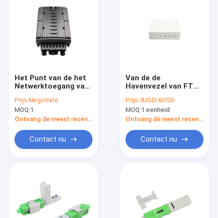
Het Punt van de het
Van de de
Netwerktoegang van
Havenvezel van FTTB
IP68 24F
4 de Doos van de de
Prijs:
Negotiate
Prijs:
3USD-6USD
ondergronds/Lucht
Beëindigingsafzet
MOQ:
1
MOQ:
1 eenheid
Optische de
Distributiesluiting
Ontvang de meest recente Prijs
Ontvang de meest recente Prijs
van de Dalings
Eindvezel
Contact nu
Contact nu
Huis
Producten
Ongeveer ons