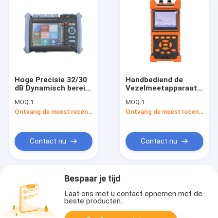
Hoge Precisie 32/30
Handbediend de
dB Dynamisch bereik
Vezelmeetapparaat
Reflectometer van
van 28/26dB 100km
MOQ:
1
MOQ:
1
het de Tijddomein
OTDR
Ontvang de meest recente Prijs
Ontvang de meest recente Prijs
van 1310/1550 NM de
Optische (OTDR)
Contact nu
Contact nu
Bespaar je tijd
Laat ons met u contact opnemen met de
beste producten.