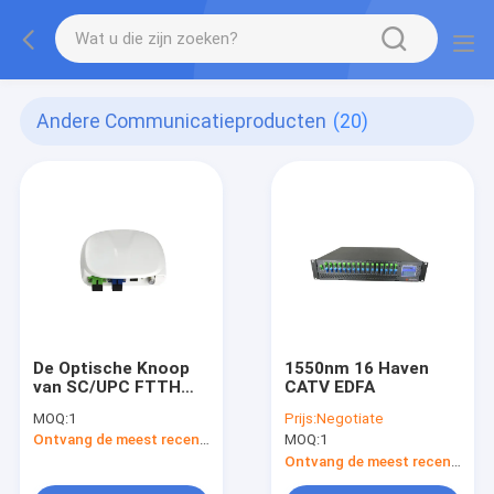
Andere Communicatieproducten
(20)
De Optische Knoop
1550nm 16 Haven
van SC/UPC FTTH
CATV EDFA
CATV
MOQ:
1
Prijs:
Negotiate
Ontvang de meest recente Prijs
MOQ:
1
Ontvang de meest recente Prijs