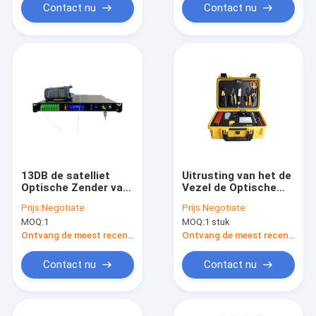
Contact nu
Contact nu
13DB de satelliet
Uitrusting van het de
Optische Zender van
Vezel de Optische
CATV
Hulpmiddel van FTTH
Prijs:
Negotiate
Prijs:
Negotiate
FTTB
MOQ:
1
MOQ:
1 stuk
Ontvang de meest recente Prijs
Ontvang de meest recente Prijs
Contact nu
Contact nu