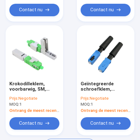
Gebied - installable
installable
Schakelaar
schakelaar
Contact nu
Contact nu
Krokodilleklem,
Geïntegreerde
voorbarwig, SM,
schroefklem,
52mm, voor
balansring, SM,
Prijs:
Negotiate
Prijs:
Negotiate
dalingskabel,
50mm, voor
MOQ:
1
MOQ:
1
verticale input,
dalingskabel, vlakke
SC/APC-de Optische
input, SC/UPC-
Ontvang de meest recente Prijs
Ontvang de meest recente Prijs
Schakelaar van de
Gebied - installable
Gebiedsassemblage
Schakelaar
Contact nu
Contact nu