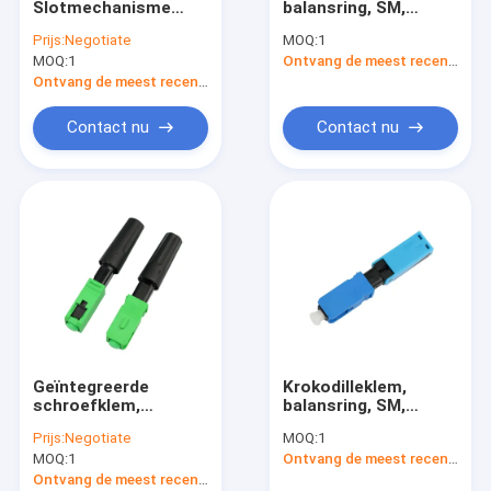
Slotmechanisme
balansring, SM,
52mm van de type
50mm, voor
Prijs:
Negotiate
MOQ:
1
pre-Oppoetst Wig
dalingskabel,
MOQ:
1
Ontvang de meest recente Prijs
Mechanische de
verticale input,
Lassc/upc Snelle
SC/APC-gebied -
Ontvang de meest recente Prijs
Schakelaar van de
installable
Lengtevezel
schakelaar
Contact nu
Contact nu
Geïntegreerde
Krokodilleklem,
schroefklem,
balansring, SM,
balansring, SM,
50mm, voor
Prijs:
Negotiate
MOQ:
1
50mm, voor
dalingskabel,
MOQ:
1
Ontvang de meest recente Prijs
dalingskabel, vlakke
verticale input,
input, SC/APC-
SC/UPC-gebied -
Ontvang de meest recente Prijs