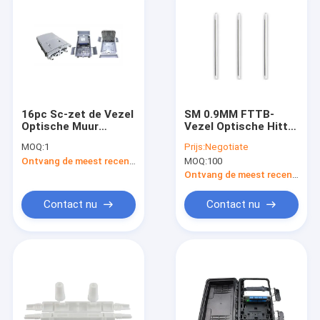
16pc Sc-zet de Vezel
SM 0.9MM FTTB-
Optische Muur
Vezel Optische Hitte
Beëindigingsdoos op
krimpt Koker
MOQ:
1
Prijs:
Negotiate
Ontvang de meest recente Prijs
MOQ:
100
Ontvang de meest recente Prijs
Contact nu
Contact nu
Huis
Producten
Ongeveer ons