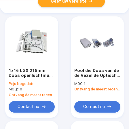
Geef uw vereiste
1x16 LGX 218mm
Pool die Doos van de
Doos openluchtmuur
de Vezel de Optische
opgezette FTTH NAP
Beëindiging van 16F
Prijs:
Negotiate
MOQ:
1
Box van de Vezel de
FTTH opzetten
MOQ:
10
Ontvang de meest recente Prijs
Optische Beëindiging
Ontvang de meest recente Prijs
Contact nu
Contact nu