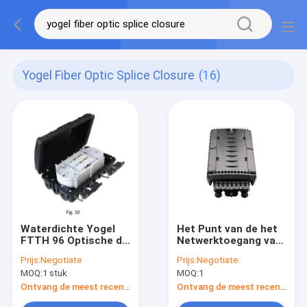
Yogel Fiber Optic Splice Closure
(16)
Waterdichte Yogel
Het Punt van de het
FTTH 96 Optische de
Netwerktoegang van
Lassluiting van de
IP68 24F
Prijs:
Negotiate
Prijs:
Negotiate
Kernenvezel
ondergronds/Lucht
MOQ:
1 stuk
MOQ:
1
Optische de
Distributiesluiting
Ontvang de meest recente Prijs
Ontvang de meest recente Prijs
van de Dalings