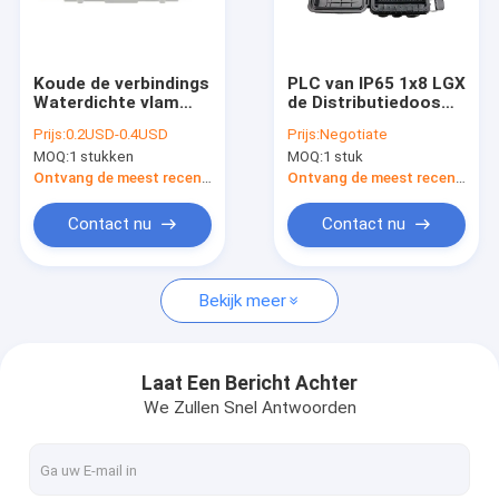
Fabrieksreis
Kwaliteitscontrole
Koude de verbindings
PLC van IP65 1x8 LGX
Waterdichte vlam
de Distributiedoos
Contacteer ons
van Sc van het vezel
van de Vezelsplitser
Prijs:
0.2USD-0.4USD
Prijs:
Negotiate
Optische Omhulsel -
MOQ:
1 stukken
MOQ:
1 stuk
Doos van de
Verzoek om een Citaat
vertragers de
Ontvang de meest recente Prijs
Ontvang de meest recente Prijs
Optische
Bescherming
Contact nu
Contact nu
Speciale optische producten
Bekijk meer
Datacenterconnectiviteit
Andere communicatieproducten
Laat Een Bericht Achter
We Zullen Snel Antwoorden