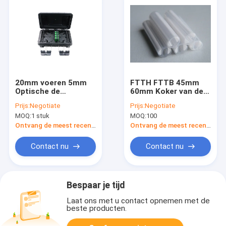
20mm voeren 5mm
FTTH FTTB 45mm
Optische de
60mm Koker van de
Beëindigingsdoos in
Vezel de Optische
Prijs:
Negotiate
Prijs:
Negotiate
van de Outputvezel
Bescherming
MOQ:
1 stuk
MOQ:
100
Ontvang de meest recente Prijs
Ontvang de meest recente Prijs
Contact nu
Contact nu
Bespaar je tijd
Laat ons met u contact opnemen met de
beste producten.