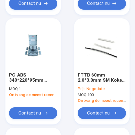
Eindvezel
Contact nu
Contact nu
PC-ABS
FTTB 60mm
340*220*95mm
2.0*3.0mm SM Koker
24Cores-Vezel
van de Vezel de
MOQ:
1
Prijs:
Negotiate
Optische
Optische Las
Ontvang de meest recente Prijs
MOQ:
100
Gezamenlijke Sluiting
Ontvang de meest recente Prijs
Contact nu
Contact nu